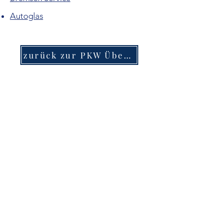
Autoglas
zurück zur PKW Übersicht
Rapstruck GmbH
Degerser Straße 36
30974 Wennigsen (Deister)
Region Hannover
Telefon:
+49 (0) 5103 704 410
info@rapstruck.de
Öffnungszeiten Mo-Fr 8.00 Uhr bis 17.00 Uhr,
Sa nach Absprache
IVECO Notdienst