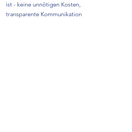
ist - keine unnötigen Kosten,
transparente Kommunikation
Standort - ideal für die
Region Hannover
Unsere LKW-Werkstatt ist
schnell erreichbar aus
Ronnenberg
Springe
Barsinghausen
Pattensen