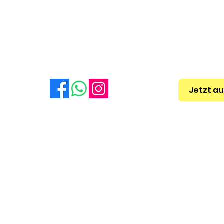
Getriebespülung
Sondera
0 Uhr,
Haupt- & Abgasuntersuchung
HU + A
Inspektion & Wartung
Inspekt
Unfallschäden
Jetzt a