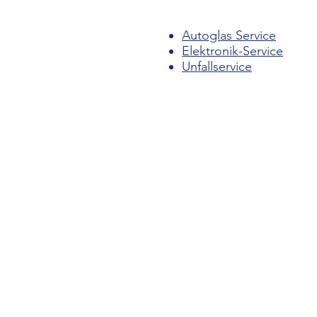
Autoglas Service
Elektronik-Service
Unfallservice
Rapstruck GmbH
Degerser Straße 36
30974 Wennigsen (Deister)
Region Hannover
Telefon: +49 (0) 5103 704 410