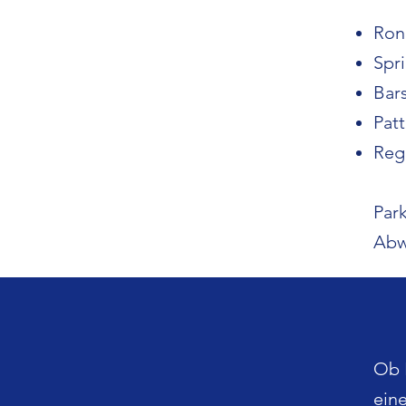
Ron
Spr
Bar
Pat
Reg
Park
Abw
Ob 
ein