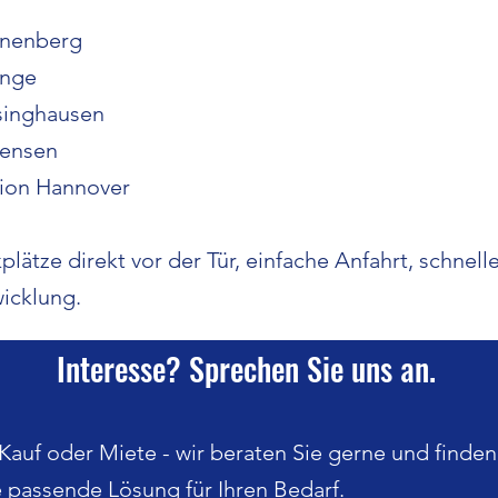
nenberg
inge
singhausen
tensen
ion Hannover
plätze direkt vor der Tür, einfache Anfahrt, schnell
icklung.
Interesse? Sprechen Sie uns an.
Kauf oder Miete - wir beraten Sie gerne und finden
e passende Lösung für Ihren Bedarf.