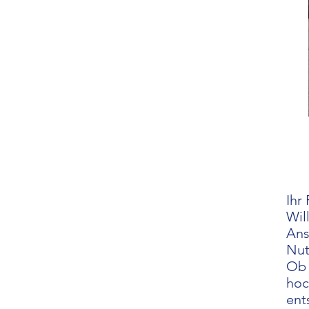
​Ih
Wil
Ans
Nut
Ob 
hoc
ent