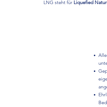
LNG steht für
Liquefied Natu
Alle
unt
Gep
eig
ang
Ehrl
Beda